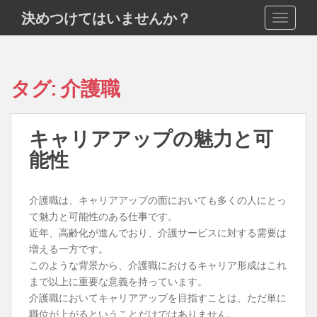
S
決めつけてはいませんか？
TOGGLE
k
i
p
t
タグ:
介護職
o
m
a
キャリアアップの魅力と可
i
能性
n
c
o
介護職は、キャリアアップの面においても多くの人にとっ
n
て魅力と可能性のある仕事です。
t
近年、高齢化が進んでおり、介護サービスに対する需要は
e
増える一方です。
n
このような背景から、介護職におけるキャリア形成はこれ
t
まで以上に重要な意義を持っています。
介護職においてキャリアアップを目指すことは、ただ単に
職位が上がるということだけではありません。